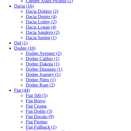
Citroën Xsara Picasso (2)
Dacia (16)
Dacia Dokker (2)
Dacia Duster (4)
Dacia Lodgy (2)
Dacia Logan (4)
Dacia Sandero (2)
Dacia Spring (1)
Daf (1)
Dodge (10)
Dodge Avenger (2)
Dodge Caliber (1)
Dodge Dakota (1)
Dodge Durango (1)
Dodge Journey (1)
Dodge Nitro (1)
Dodge Ram (2)
Fiat (44)
Fiat 500 (5)
Fiat Bravo
Fiat Croma
Fiat Doblo (3)
Fiat Ducato (9)
Fiat Fiorino
Fiat Fullback (1)